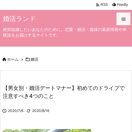

Feedly
RSS
婚活ランド

絶対結婚したいあなたのために。恋愛・婚活・復縁の最新情報や体

験談をお届けするサイトです。
メニュ

サイド

ホーム
>

婚活

前へ

次へ
【男女別・婚活デートマナー】初めてのドライブで

注意すべき4つのこと
検索

2020/7/6

2020/8/16