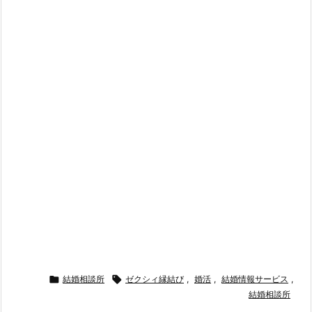

結婚相談所

ゼクシィ縁結び
,
婚活
,
結婚情報サービス
,
結婚相談所