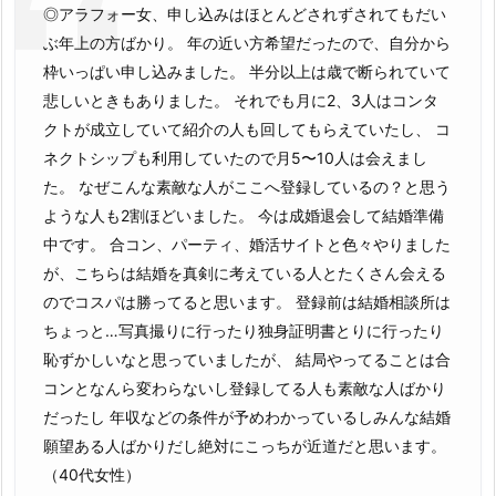
◎アラフォー女、申し込みはほとんどされずされてもだい
ぶ年上の方ばかり。 年の近い方希望だったので、自分から
枠いっぱい申し込みました。 半分以上は歳で断られていて
悲しいときもありました。 それでも月に2、3人はコンタ
クトが成立していて紹介の人も回してもらえていたし、 コ
ネクトシップも利用していたので月5〜10人は会えまし
た。 なぜこんな素敵な人がここへ登録しているの？と思う
ような人も2割ほどいました。 今は成婚退会して結婚準備
中です。 合コン、パーティ、婚活サイトと色々やりました
が、こちらは結婚を真剣に考えている人とたくさん会える
のでコスパは勝ってると思います。 登録前は結婚相談所は
ちょっと…写真撮りに行ったり独身証明書とりに行ったり
恥ずかしいなと思っていましたが、 結局やってることは合
コンとなんら変わらないし登録してる人も素敵な人ばかり
だったし 年収などの条件が予めわかっているしみんな結婚
願望ある人ばかりだし絶対にこっちが近道だと思います。
（40代女性）