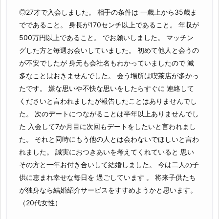
◎27才で入会しました。 相手の条件は 一歳上から35歳ま
でであること。 身長が170センチ以上であること。 年収が
500万円以上であること。 でお願いしました。 マッチン
グした方と毎週お会いしていました。 初めて他人と会うの
が不安でしたが 身元も会社名もわかっていましたので 滅
多なことはおきませんでした。 会う場所は喫茶店が多かっ
たです。 嫌な思いや不快な思いをしたらすぐに 連絡して
くださいと言われましたが報告したことはありませんでし
た。 次のデートにつながることは半年以上ありませんでし
た 入会して7か月目に次回もデートをしたいと言われまし
た。 それと同時にもう他の人とは会わないでほしいと言わ
れました。 誠実におつきあいを考えてくれていると 思い
その方と一年お付き合いして結婚しました。 今は二人の子
供に恵まれ幸せな毎日を 過ごしています 。 将来子供たち
が独身なら結婚紹介サービスをすすめようかと思います。
（20代女性）