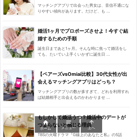
マッチングアプリで出会った男女は、音信不通にな
りやすい傾向があります。だけど、も ...
婚活1ヶ月でプロポーズさせよ！今すぐ結
婚するための手順
誕生日まであと1ヶ月。そんな時に焦って婚活をし
ても、たいてい上手くいかずに誕生日 ...
【ペアーズvsOmiai比較】30代女性が出
会えるマッチングアプリはどっち？
マッチングアプリの数が多すぎて、どれを利用すれ
ば結婚相手と出会えるのかわかりませ ...
もしかして婚活うつ？婚活中のデートが



つまらないと感じる理由
メニュー
上へ
ホーム
TBSの火曜ドラマ『G線上のあなたと私』の5話