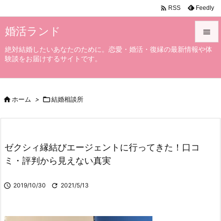

Feedly
RSS
婚活ランド

絶対結婚したいあなたのために。恋愛・婚活・復縁の最新情報や体

験談をお届けするサイトです。
メニュ

サイド

ホーム
>

結婚相談所

前へ

次へ
ゼクシィ縁結びエージェントに行ってきた！口コ

ミ・評判から見えない真実
検索

2019/10/30

2021/5/13