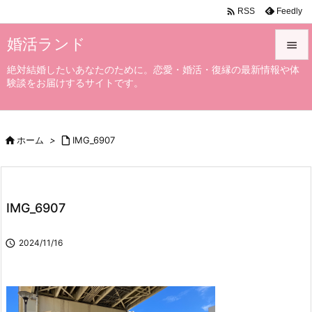

Feedly
RSS
婚活ランド

絶対結婚したいあなたのために。恋愛・婚活・復縁の最新情報や体

験談をお届けするサイトです。
メニュ

サイド

ホーム
>

IMG_6907

前へ

次へ
IMG_6907

検索

2024/11/16