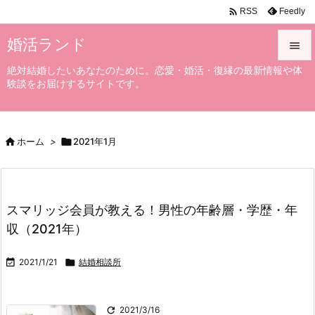

Feedly
RSS
婚活ランド

絶対結婚したいあなたのために。恋愛・婚活・復縁の最新情報や体

験談をお届けするサイトです。
メニュ

サイド

ホーム
>

2021年1月

前へ

次へ
スマリッジ会員が教える！男性の年齢層・学歴・年

収（2021年）
検索

2021/1/21

結婚相談所

2021/3/16