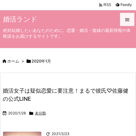

Feedly
RSS
婚活ランド

絶対結婚したいあなたのために。恋愛・婚活・復縁の最新情報や体

験談をお届けするサイトです。
メニュ

サイド

ホーム
>

2020年1月

前へ

次へ
婚活女子は疑似恋愛に要注意！まるで彼氏♡佐藤健

の公式LINE
検索

2020/1/28

未分類

2021/3/23