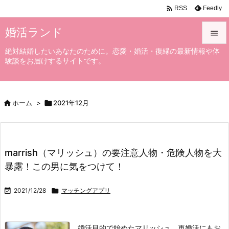

Feedly
RSS
婚活ランド

絶対結婚したいあなたのために。恋愛・婚活・復縁の最新情報や体

験談をお届けするサイトです。
メニュ

サイド

ホーム
>

2021年12月

前へ

次へ
marrish（マリッシュ）の要注意人物・危険人物を大

暴露！この男に気をつけて！
検索

2021/12/28

マッチングアプリ
婚活目的で始めたマリッシュ。再婚活にもお