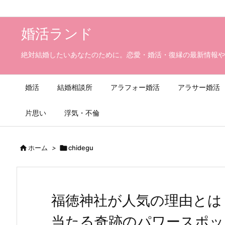
婚活ランド
絶対結婚したいあなたのために。恋愛・婚活・復縁の最新情報や
婚活
結婚相談所
アラフォー婚活
アラサー婚活
片思い
浮気・不倫

ホーム
>

chidegu
福徳神社が人気の理由とは
当たる奇跡のパワースポッ