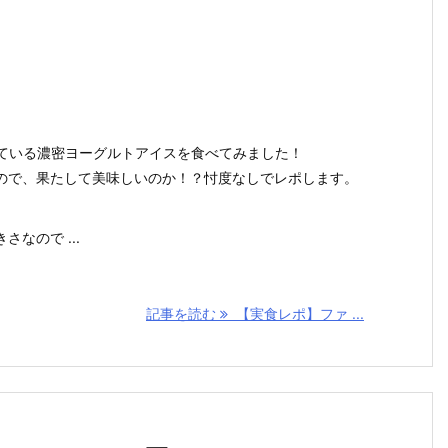
っている濃密ヨーグルトアイスを食べてみました！
ので、果たして美味しいのか！？忖度なしでレポします。
なので ...
記事を読む
【実食レポ】ファ ...