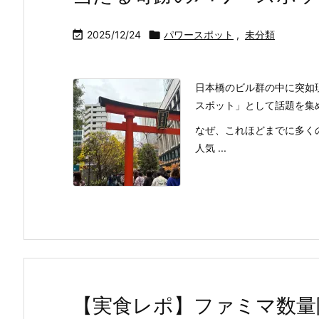

2025/12/24

パワースポット
,
未分類
日本橋のビル群の中に突如
スポット」として話題を集
なぜ、これほどまでに多く
人気 ...
【実食レポ】ファミマ数量