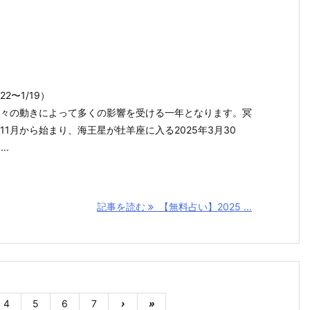
2〜1/19）
、星々の動きによって多くの影響を受ける一年となります。冥
11月から始まり、海王星が牡羊座に入る2025年3月30
..
記事を読む
【無料占い】2025 ...
4
5
6
7
›
»