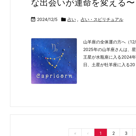
な出会いが運命を変える〜

2024/12/5

占い
,
占い・スピリチュアル
山羊座の全体運の方へ（12/2
2025年の山羊座さんは
王星が水瓶座に入る2024年
日、土星が牡羊座に入る20 .
«
‹
1
2
3