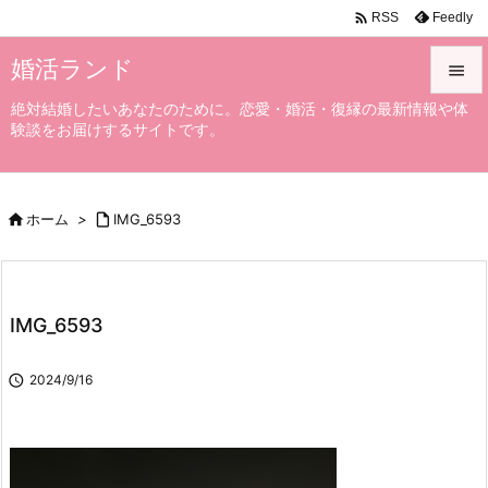

Feedly
RSS
婚活ランド

絶対結婚したいあなたのために。恋愛・婚活・復縁の最新情報や体

験談をお届けするサイトです。
メニュ

サイド

ホーム
>

IMG_6593

前へ

次へ
IMG_6593

検索

2024/9/16