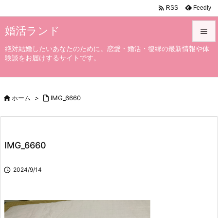

Feedly
RSS
婚活ランド

絶対結婚したいあなたのために。恋愛・婚活・復縁の最新情報や体

験談をお届けするサイトです。
メニュ

サイド

ホーム
>

IMG_6660

前へ

次へ
IMG_6660

検索

2024/9/14