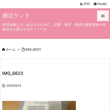

Feedly
RSS
婚活ランド

絶対結婚したいあなたのために。恋愛・婚活・復縁の最新情報や体

験談をお届けするサイトです。
メニュ

サイド

ホーム
>

IMG_6623

前へ

次へ
IMG_6623

検索

2024/9/14