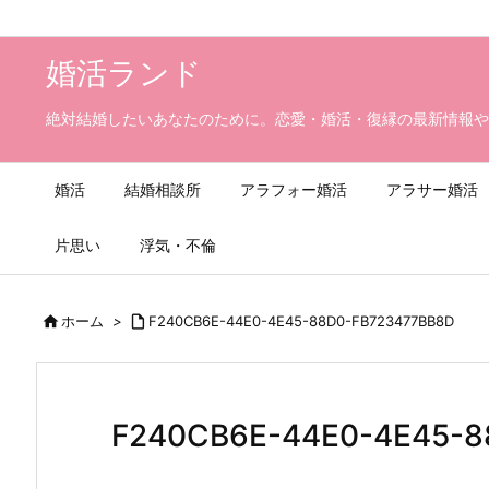
婚活ランド
絶対結婚したいあなたのために。恋愛・婚活・復縁の最新情報や
婚活
結婚相談所
アラフォー婚活
アラサー婚活
片思い
浮気・不倫

ホーム
>

F240CB6E-44E0-4E45-88D0-FB723477BB8D
F240CB6E-44E0-4E45-8