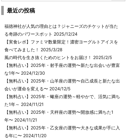
最近の投稿
福徳神社が人気の理由とは？ジャニーズのチケットが当た
る奇跡のパワースポット
2025/12/24
【実食レポ】ファミマ数量限定！濃密ヨーグルトアイスを
食べてみました！
2025/3/28
風の時代を生き抜くためのヒントをお届け！
2025/2/5
【無料占い】2025年・射手座の運勢〜新たな出会いが豊富
な1年〜
2024/12/30
【無料占い】2025年・山羊座の運勢〜自己成長と新たな出
会いが運命を変える〜
2024/12/5
【無料占い】2025年・蠍座の運勢～軽やかで、活気に満ち
た1年～
2024/11/21
【無料占い】2025年・天秤座の運勢〜開放感に満ちた1
年〜
2024/11/21
【無料占い】2025年・乙女座の運勢〜大きな成果が手に入
る年に〜
2024/11/20