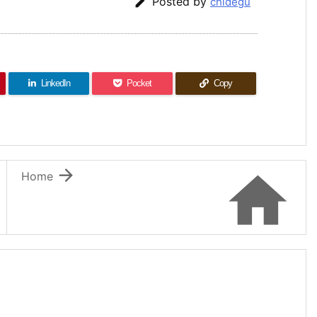

Posted by
chidegu
LinkedIn
Pocket
Copy


Home