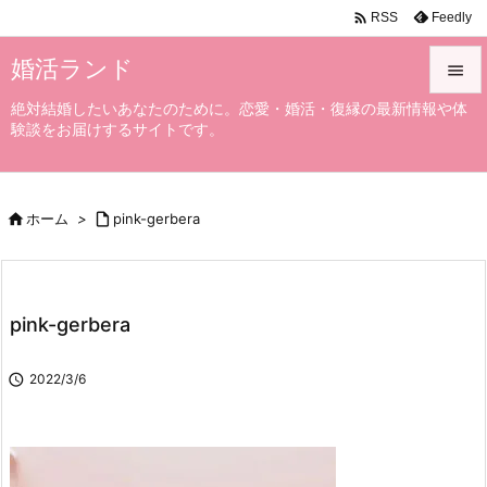

Feedly
RSS
婚活ランド

絶対結婚したいあなたのために。恋愛・婚活・復縁の最新情報や体

験談をお届けするサイトです。
メニュ

サイド

ホーム
>

pink-gerbera

前へ

次へ
pink-gerbera

検索

2022/3/6