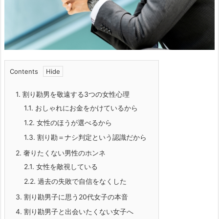
Contents
1.
割り勘男を敬遠する3つの女性心理
1.1.
おしゃれにお金をかけているから
1.2.
女性のほうが選べるから
1.3.
割り勘＝ナシ判定という認識だから
2.
奢りたくない男性のホンネ
2.1.
女性を敵視している
2.2.
過去の失敗で自信をなくした
3.
割り勘男子に思う20代女子の本音
4.
割り勘男子と出会いたくない女子へ