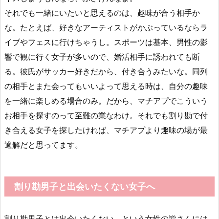
それでも一緒にいたいと思えるのは、趣味が合う相手か
な。たとえば、好きなアーティストがかぶっているならラ
イブやフェスに行けちゃうし。スポーツは基本、男性の影
響で観に行く女子が多いので、婚活相手に誘われても断
る。彼氏がサッカー好きだから、付き合うみたいな。同列
の相手とまた会ってもいいよって思える時は、自分の趣味
を一緒に楽しめる場合のみ。だから、マチアプでこういう
お相手を探すのって至難の業なわけ。それでも割り勘で付
き合える女子を探したければ、マチアプより趣味の場が最
適解だと思ってます。
割り勘男子と出会いたくない女子へ
割り勘男子とは出会いたくない、という女性の皆さんには