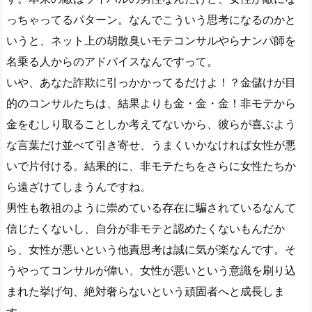
っちゃってるパターン。なんでこういう思考になるのかと
いうと、ネット上の胡散臭いモテコンサルやらナンパ師を
名乗る人からのアドバイスなんですって。
いや、あなた詐欺に引っかかってるだけよ！？金儲けが目
的のコンサルたちは、結果よりも金・金・金！非モテから
金をむしり取ることしか考えてないから、彼らが喜ぶよう
な言葉だけ並べて引き寄せ、うまくいかなければ女性が悪
いで片付ける。結果的に、非モテたちをさらに女性たちか
ら遠ざけてしまうんですね。
男性も教祖のように崇めている存在に騙されているなんて
信じたくないし、自分が非モテと認めたくないもんだか
ら、女性が悪いという他責思考は誠に気が楽なんです。そ
うやってコンサルが偉い、女性が悪いという意識を刷り込
まれた挙げ句、絶対奢らないという頑固者へと成長しま
す。