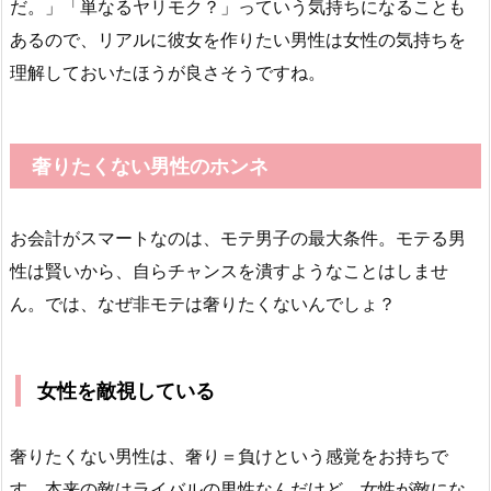
だ。」「単なるヤリモク？」っていう気持ちになることも
あるので、リアルに彼女を作りたい男性は女性の気持ちを
理解しておいたほうが良さそうですね。
奢りたくない男性のホンネ
お会計がスマートなのは、モテ男子の最大条件。モテる男
性は賢いから、自らチャンスを潰すようなことはしませ
ん。では、なぜ非モテは奢りたくないんでしょ？
女性を敵視している
奢りたくない男性は、奢り＝負けという感覚をお持ちで
す。本来の敵はライバルの男性なんだけど、女性が敵にな