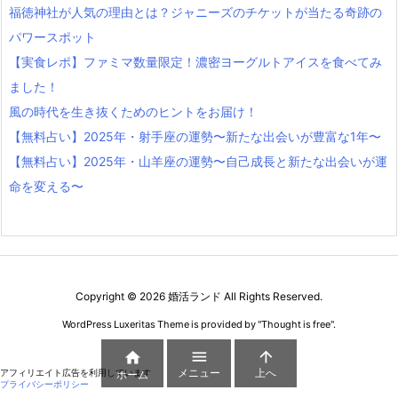
福徳神社が人気の理由とは？ジャニーズのチケットが当たる奇跡の
パワースポット
【実食レポ】ファミマ数量限定！濃密ヨーグルトアイスを食べてみ
ました！
風の時代を生き抜くためのヒントをお届け！
【無料占い】2025年・射手座の運勢〜新たな出会いが豊富な1年〜
【無料占い】2025年・山羊座の運勢〜自己成長と新たな出会いが運
命を変える〜
Copyright ©
2026
婚活ランド
All Rights Reserved.
WordPress Luxeritas Theme is provided by "
Thought is free
".



メニュー
上へ
ホーム
アフィリエイト広告を利用しています
プライバシーポリシー