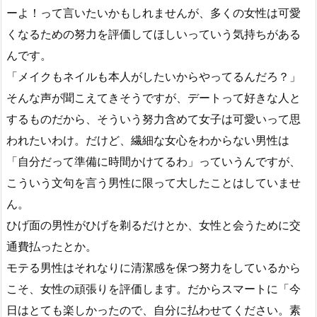
ーよ！って言いたいかもしれませんが、多くの女性は可愛
くなるための努力を評価してほしいっていう気持ちがある
んです。
「メイクもネイルも本人がしたいからやってるんだろ？」
そんな声が聞こえてきそうですが、デートって好きな人と
するものだから、そういう努力含めて女子は可愛いって思
われたいわけ。だけど、繊細な女心をわからない男性は
「自分だって準備に時間かけてるわ」っていうんですが、
こういう文句を言う男性に限って大したことはしていませ
ん。
ひげ面の男性がひげを剃るだけとか、女性と会うために交
通費払ったとか。
モテる男性はそれなりに清潔感を保つ努力をしているから
こそ、女性の頑張りを評価します。だからスマートに「今
日はとても楽しかったので、自分に払わせてください。素