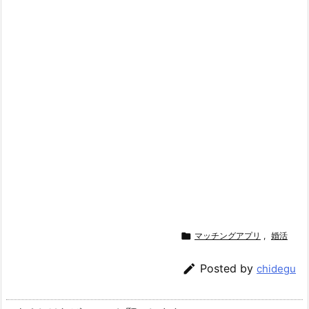

マッチングアプリ
,
婚活

Posted by
chidegu