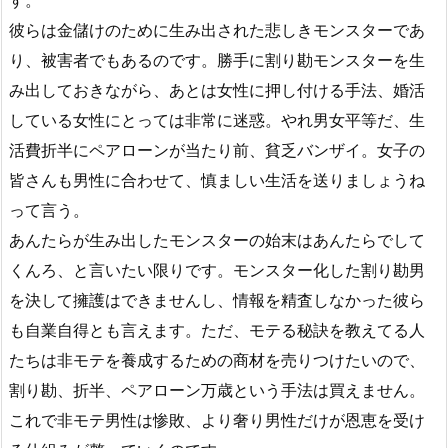
彼らは金儲けのために生み出された悲しきモンスターであ
り、被害者でもあるのです。勝手に割り勘モンスターを生
み出しておきながら、あとは女性に押し付ける手法、婚活
している女性にとっては非常に迷惑。やれ男女平等だ、生
活費折半にペアローンが当たり前、貧乏バンザイ。女子の
皆さんも男性に合わせて、慎ましい生活を送りましょうね
って言う。
あんたらが生み出したモンスターの始末はあんたらでして
くんろ、と言いたい限りです。モンスター化した割り勘男
を決して擁護はできませんし、情報を精査しなかった彼ら
も自業自得とも言えます。ただ、モテる秘訣を教えてる人
たちは非モテを養成するための商材を売りつけたいので、
割り勘、折半、ペアローン万歳という手法は買えません。
これで非モテ男性は惨敗、より奢り男性だけが恩恵を受け