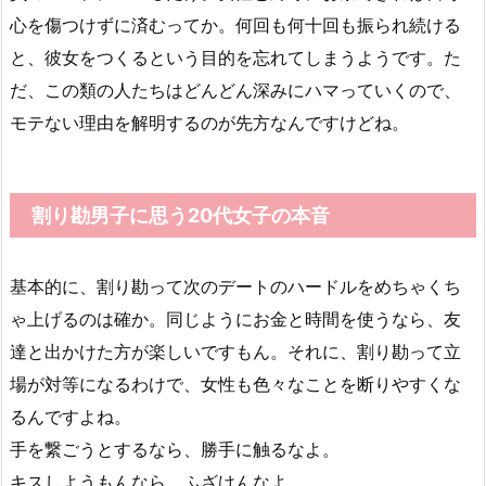
心を傷つけずに済むってか。何回も何十回も振られ続ける
と、彼女をつくるという目的を忘れてしまうようです。た
だ、この類の人たちはどんどん深みにハマっていくので、
モテない理由を解明するのが先方なんですけどね。
割り勘男子に思う20代女子の本音
基本的に、割り勘って次のデートのハードルをめちゃくち
ゃ上げるのは確か。同じようにお金と時間を使うなら、友
達と出かけた方が楽しいですもん。それに、割り勘って立
場が対等になるわけで、女性も色々なことを断りやすくな
るんですよね。
手を繋ごうとするなら、勝手に触るなよ。
キスしようもんなら、ふざけんなよ。