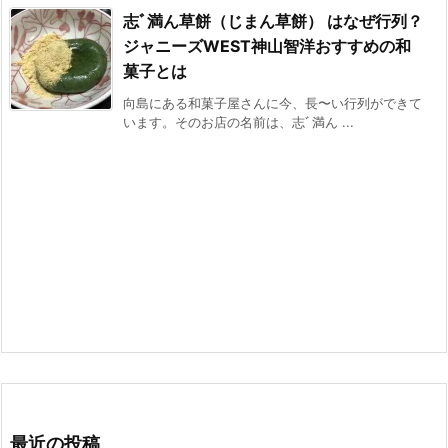
志ﾞ満ん草餅（じまん草餅） はなぜ行列？
ジャニーズWEST神山智洋おすすめの和
菓子とは
向島にある和菓子屋さんに今、長〜い行列ができて
います。そのお店の名前は、志ﾞ満ん ...
最近の投稿