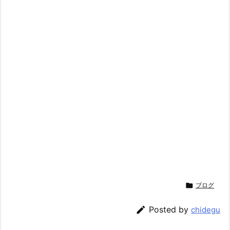

ブログ

Posted by
chidegu