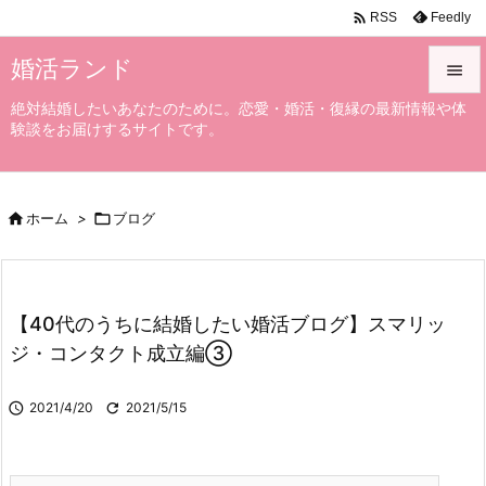

Feedly
RSS
婚活ランド

絶対結婚したいあなたのために。恋愛・婚活・復縁の最新情報や体

験談をお届けするサイトです。
メニュ

サイド

ホーム
>

ブログ

前へ

次へ
【40代のうちに結婚したい婚活ブログ】スマリッ

ジ・コンタクト成立編③
検索

2021/4/20

2021/5/15