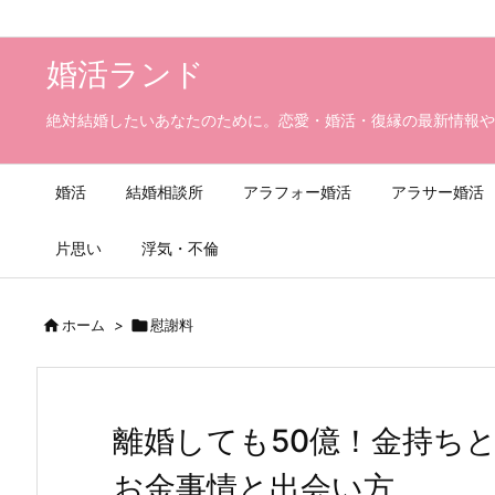
婚活ランド
絶対結婚したいあなたのために。恋愛・婚活・復縁の最新情報や
婚活
結婚相談所
アラフォー婚活
アラサー婚活
片思い
浮気・不倫

ホーム
>

慰謝料
離婚しても50億！金持ち
お金事情と出会い方