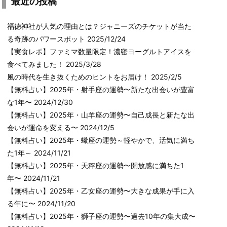
最近の投稿
福徳神社が人気の理由とは？ジャニーズのチケットが当た
る奇跡のパワースポット
2025/12/24
【実食レポ】ファミマ数量限定！濃密ヨーグルトアイスを
食べてみました！
2025/3/28
風の時代を生き抜くためのヒントをお届け！
2025/2/5
【無料占い】2025年・射手座の運勢〜新たな出会いが豊富
な1年〜
2024/12/30
【無料占い】2025年・山羊座の運勢〜自己成長と新たな出
会いが運命を変える〜
2024/12/5
【無料占い】2025年・蠍座の運勢～軽やかで、活気に満ち
た1年～
2024/11/21
【無料占い】2025年・天秤座の運勢〜開放感に満ちた1
年〜
2024/11/21
【無料占い】2025年・乙女座の運勢〜大きな成果が手に入
る年に〜
2024/11/20
【無料占い】2025年・獅子座の運勢〜過去10年の集大成〜