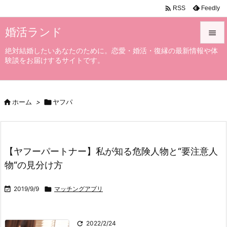

Feedly
RSS
婚活ランド

絶対結婚したいあなたのために。恋愛・婚活・復縁の最新情報や体

験談をお届けするサイトです。
メニュ

サイド

ホーム
>

ヤフパ

前へ

次へ
【ヤフーパートナー】私が知る危険人物と“要注意人

物“の見分け方
検索

2019/9/9

マッチングアプリ

2022/2/24