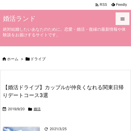

Feedly
RSS
婚活ランド

絶対結婚したいあなたのために。恋愛・婚活・復縁の最新情報や体

験談をお届けするサイトです。
メニュ

サイド

ホーム
>

ドライブ

前へ

次へ
【婚活ドライブ】カップルが仲良くなれる関東日帰

りデートコース3選
検索

2019/9/20

婚活

2021/3/25