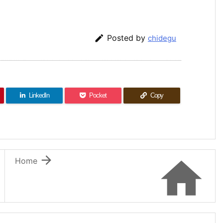

Posted by
chidegu
LinkedIn
Pocket
Copy


Home