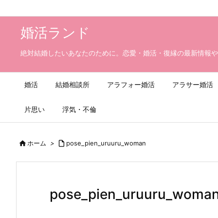
婚活ランド
絶対結婚したいあなたのために。恋愛・婚活・復縁の最新情報や
婚活
結婚相談所
アラフォー婚活
アラサー婚活
片思い
浮気・不倫

ホーム
>

pose_pien_uruuru_woman
pose_pien_uruuru_woma