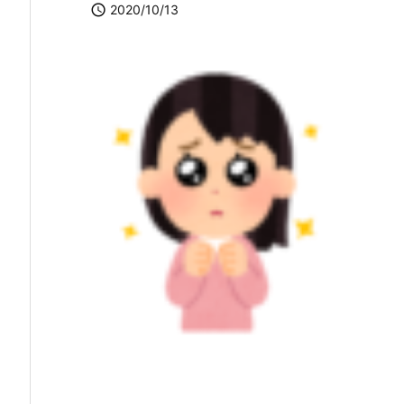

2020/10/13