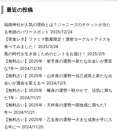
最近の投稿
福徳神社が人気の理由とは？ジャニーズのチケットが当た
る奇跡のパワースポット
2025/12/24
【実食レポ】ファミマ数量限定！濃密ヨーグルトアイスを
食べてみました！
2025/3/28
風の時代を生き抜くためのヒントをお届け！
2025/2/5
【無料占い】2025年・射手座の運勢〜新たな出会いが豊富
な1年〜
2024/12/30
【無料占い】2025年・山羊座の運勢〜自己成長と新たな出
会いが運命を変える〜
2024/12/5
【無料占い】2025年・蠍座の運勢～軽やかで、活気に満ち
た1年～
2024/11/21
【無料占い】2025年・天秤座の運勢〜開放感に満ちた1
年〜
2024/11/21
【無料占い】2025年・乙女座の運勢〜大きな成果が手に入
る年に〜
2024/11/20