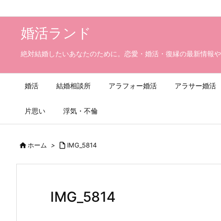
婚活ランド
絶対結婚したいあなたのために。恋愛・婚活・復縁の最新情報や
婚活
結婚相談所
アラフォー婚活
アラサー婚活
片思い
浮気・不倫

ホーム
>

IMG_5814
IMG_5814