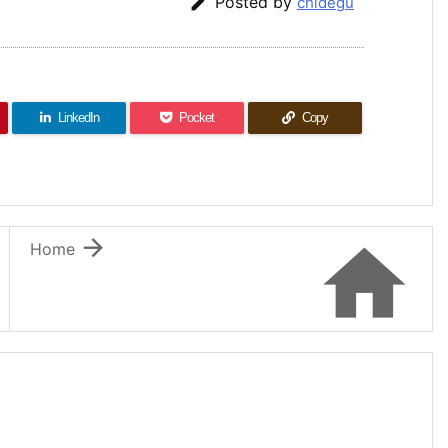

Posted by
chidegu
LinkedIn
Pocket
Copy


Home