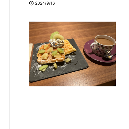

2024/9/16