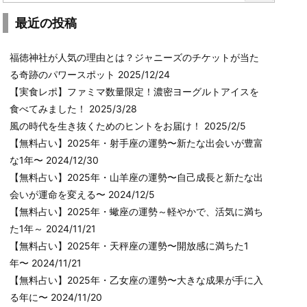
最近の投稿
福徳神社が人気の理由とは？ジャニーズのチケットが当た
る奇跡のパワースポット
2025/12/24
【実食レポ】ファミマ数量限定！濃密ヨーグルトアイスを
食べてみました！
2025/3/28
風の時代を生き抜くためのヒントをお届け！
2025/2/5
【無料占い】2025年・射手座の運勢〜新たな出会いが豊富
な1年〜
2024/12/30
【無料占い】2025年・山羊座の運勢〜自己成長と新たな出
会いが運命を変える〜
2024/12/5
【無料占い】2025年・蠍座の運勢～軽やかで、活気に満ち
た1年～
2024/11/21
【無料占い】2025年・天秤座の運勢〜開放感に満ちた1
年〜
2024/11/21
【無料占い】2025年・乙女座の運勢〜大きな成果が手に入
る年に〜
2024/11/20