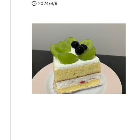

2024/9/9