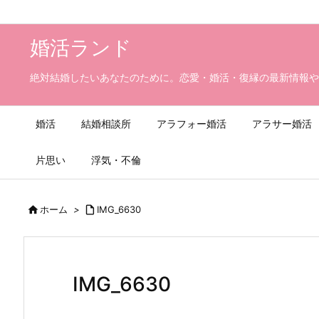
婚活ランド
絶対結婚したいあなたのために。恋愛・婚活・復縁の最新情報や
婚活
結婚相談所
アラフォー婚活
アラサー婚活
片思い
浮気・不倫

ホーム
>

IMG_6630
IMG_6630