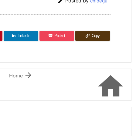

Posted by
chidegu
LinkedIn
Pocket
Copy


Home