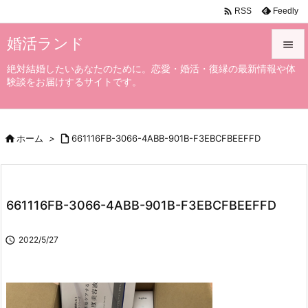

Feedly
RSS
婚活ランド

絶対結婚したいあなたのために。恋愛・婚活・復縁の最新情報や体

験談をお届けするサイトです。
メニュ

サイド

ホーム
>

661116FB-3066-4ABB-901B-F3EBCFBEEFFD

前へ

次へ
661116FB-3066-4ABB-901B-F3EBCFBEEFFD

検索

2022/5/27