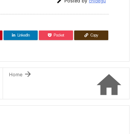

Posted by
chidegu
LinkedIn
Pocket
Copy


Home