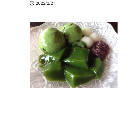

2022/2/21