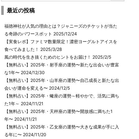
最近の投稿
福徳神社が人気の理由とは？ジャニーズのチケットが当た
る奇跡のパワースポット
2025/12/24
【実食レポ】ファミマ数量限定！濃密ヨーグルトアイスを
食べてみました！
2025/3/28
風の時代を生き抜くためのヒントをお届け！
2025/2/5
【無料占い】2025年・射手座の運勢〜新たな出会いが豊富
な1年〜
2024/12/30
【無料占い】2025年・山羊座の運勢〜自己成長と新たな出
会いが運命を変える〜
2024/12/5
【無料占い】2025年・蠍座の運勢～軽やかで、活気に満ち
た1年～
2024/11/21
【無料占い】2025年・天秤座の運勢〜開放感に満ちた1
年〜
2024/11/21
【無料占い】2025年・乙女座の運勢〜大きな成果が手に入
る年に〜
2024/11/20