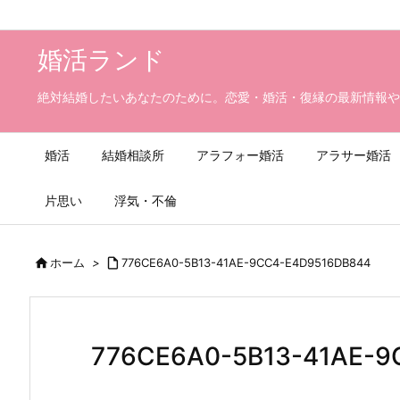
婚活ランド
絶対結婚したいあなたのために。恋愛・婚活・復縁の最新情報や
婚活
結婚相談所
アラフォー婚活
アラサー婚活
片思い
浮気・不倫

ホーム
>

776CE6A0-5B13-41AE-9CC4-E4D9516DB844
776CE6A0-5B13-41AE-9