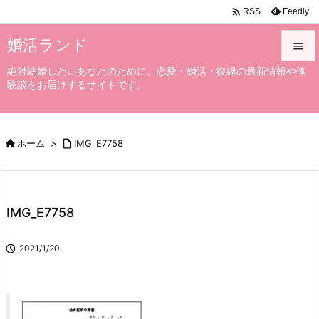

Feedly
RSS
婚活ランド

絶対結婚したいあなたのために。恋愛・婚活・復縁の最新情報や体

験談をお届けするサイトです。
メニュ

サイド

ホーム
>

IMG_E7758

前へ

次へ
IMG_E7758

検索

2021/1/20