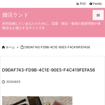

Feedly
RSS
婚活ランド

絶対結婚したいあなたのために。恋愛・婚活・復縁の最新情報や体

験談をお届けするサイトです。
メニュ

サイド

ホーム
>

D9DAF743-FD9B-4C1E-90E5-F4C419FEFA56

前へ

次へ
D9DAF743-FD9B-4C1E-90E5-F4C419FEFA56

検索

2020/9/23