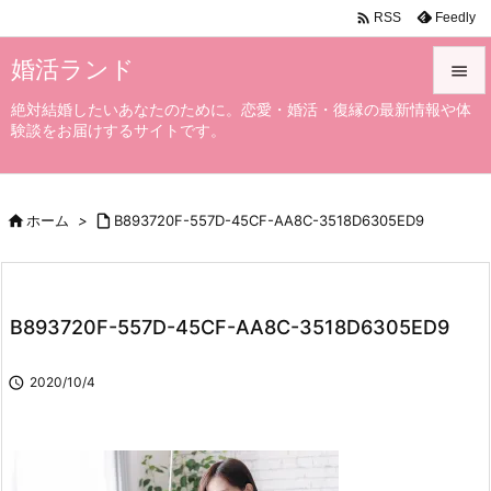

Feedly
RSS
婚活ランド

絶対結婚したいあなたのために。恋愛・婚活・復縁の最新情報や体

験談をお届けするサイトです。
メニュ

サイド

ホーム
>

B893720F-557D-45CF-AA8C-3518D6305ED9

前へ

次へ
B893720F-557D-45CF-AA8C-3518D6305ED9

検索

2020/10/4