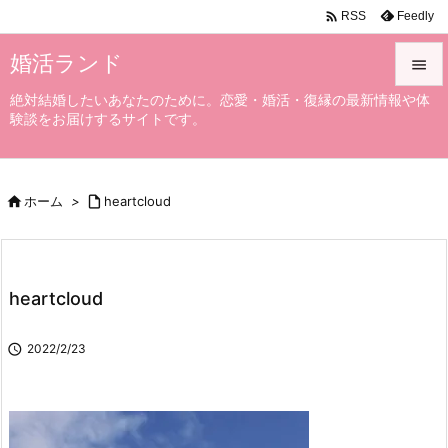

Feedly
RSS
婚活ランド

絶対結婚したいあなたのために。恋愛・婚活・復縁の最新情報や体

験談をお届けするサイトです。
メニュ

サイド

ホーム
>

heartcloud

前へ

次へ
heartcloud

検索

2022/2/23